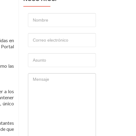
idas en
 Portal
omo las
r a los
antener
, único
ntantes
 de que