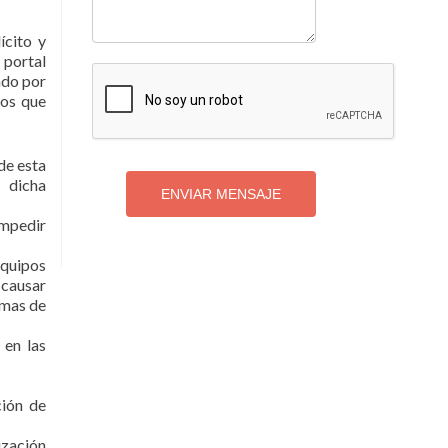
ícito y
 portal
ndo por
ros que
de esta
e dicha
ENVIAR MENSAJE
 impedir
equipos
 causar
temas de
 en las
ción de
ización