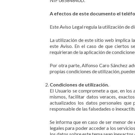
NIF 06584840D.
A efectos de este documento el teléf
Este Aviso Legal regula la utilización de 
La utilización de este sitio web implica 
este Aviso. En el caso de que ciertos s
requirieran de la aplicación de condicione
Por otra parte, Alfonso Caro Sánchez adv
propias condiciones de utilización, pueden
Condiciones de utilización.
El Usuario se compromete a que, en los a
mismos, facilitar datos veraces, exac
actualizados los datos personales que p
responsable de las falsedades o inexactitu
Se informa que en caso de ser menor de 
legales para poder acceder a los servicio
los datos sobre este tema sean inexactos 