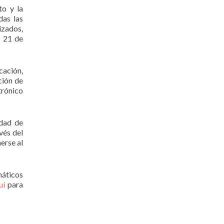
to y la
das las
izados,
e 21 de
cación,
ción de
rónico
edad de
vés del
erse al
máticos
uí
para