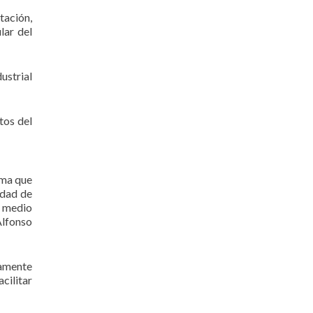
tación,
lar del
ustrial
tos del
rma que
edad de
o medio
Alfonso
tamente
cilitar