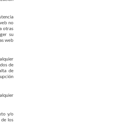
stencia
 web no
a otras
oger su
nas web
alquier
ados de
alta de
rupción
alquier
xto y/o
 de los