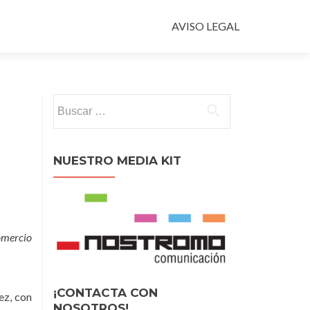
Ir
al
AVISO LEGAL
contenido
Buscar:
NUESTRO MEDIA KIT
omercio
¡CONTACTA CON
ez, con
NOSOTROS!