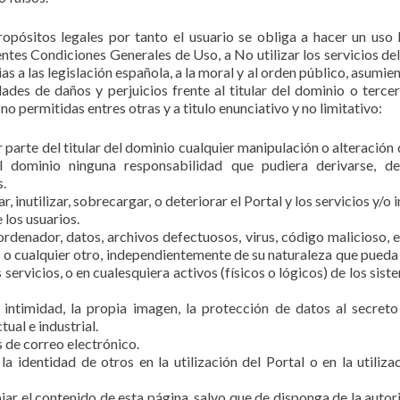
ropósitos legales por tanto el usuario se obliga a hacer un uso l
ntes Condiciones Generales de Uso, a No utilizar los servicios del
ias a las legislación española, a la moral y al orden público, asumie
dades de daños y perjuicios frente al titular del dominio o terce
no permitidas entres otras y a titulo enunciativo y no limitativo:
 parte del titular del dominio cualquier manipulación o alteración 
l dominio ninguna responsabilidad que pudiera derivarse, d
s.
, inutilizar, sobrecargar, o deteriorar el Portal y los servicios y/o
 los usuarios.
ordenador, datos, archivos defectuosos, virus, código malicioso, 
 o cualquier otro, independientemente de su naturaleza que pueda
s servicios, o en cualesquiera activos (físicos o lógicos) de los sis
 intimidad, la propia imagen, la protección de datos al secreto
ual e industrial.
s de correo electrónico.
 la identidad de otros en la utilización del Portal o en la utiliza
piar el contenido de esta página, salvo que de disponga de la autor