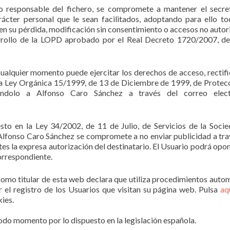
 responsable del fichero, se compromete a mantener el secre
ácter personal que le sean facilitados, adoptando para ello to
en su pérdida, modificación sin consentimiento o accesos no autor
rollo de la LOPD aprobado por el Real Decreto 1720/2007, d
ualquier momento puede ejercitar los derechos de acceso, rectifi
la Ley Orgánica 15/1999, de 13 de Diciembre de 1999, de Protec
cándolo a Alfonso Caro Sánchez a través del correo elect
sto en la Ley 34/2002, de 11 de Julio, de Servicios de la Soci
Alfonso Caro Sánchez se compromete a no enviar publicidad a tra
es la expresa autorización del destinatario. El Usuario podrá opon
orrespondiente.
omo titular de esta web declara que utiliza procedimientos auto
 el registro de los Usuarios que visitan su página web. Pulsa
aq
kies.
odo momento por lo dispuesto en la legislación española.