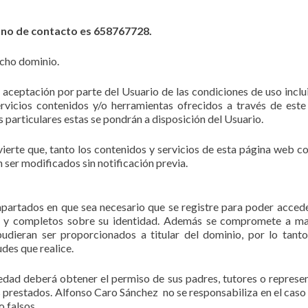
ono de contacto es 658767728.
dicho dominio.
la aceptación por parte del Usuario de las condiciones de uso inclu
ervicios contenidos y/o herramientas ofrecidos a través de este
s particulares estas se pondrán a disposición del Usuario.
ierte que, tanto los contenidos y servicios de esta página web c
 ser modificados sin notificación previa.
partados en que sea necesario que se registre para poder accede
tos y completos sobre su identidad. Además se compromete a m
udieran ser proporcionados a titular del dominio, por lo tanto
des que realice.
edad deberá obtener el permiso de sus padres, tutores o represe
s prestados. Alfonso Caro Sánchez no se responsabiliza en el caso
o falsos.