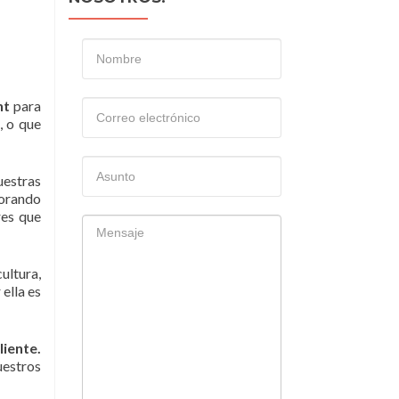
nt
para
, o que
uestras
jorando
res que
ultura,
ella es
iente.
uestros