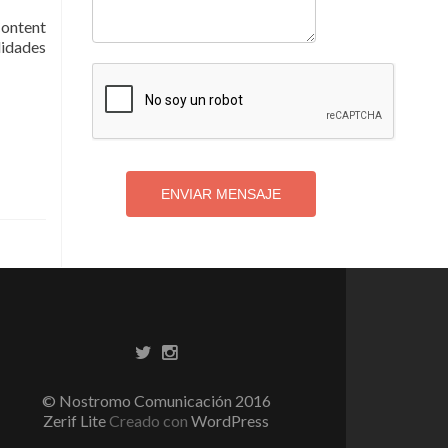
Content
lidades
ENVIAR MENSAJE
© Nostromo Comunicación 2016
Zerif Lite
Creado con
WordPress